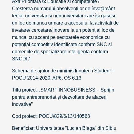
Axa Prioritară 6: Educaţie si competenţe /
Cresterea numarului absolvenților de învațământ
terțiar universitar si nonuniversitar care îsi gasesc
un loc de munca urmare a accesului la activitați de
învațare/ cercetare/ inovare la un potențial loc de
munca, cu accent pe sectoarele economice cu
potențial competitiv identificate conform SNC si
domeniile de specializare inteligenta conform
SNCDI /
Schema de ajutor de minimis Innotech Student –
POCU 2014-2020, AP6, OS 6.13
Titlu proiect: „SMART INNOBUSINESS – Sprijin
pentru antreprenoriat și dezvoltare de afaceri
inovative”
Cod proiect: POCU/829/6/13/140563
Beneficiar: Universitatea ”Lucian Blaga” din Sibiu