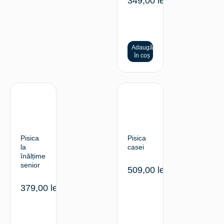
349,00
lei
Adaugă
în coș
Pisica
Pisica
la
casei
înălțime
senior
509,00
lei
379,00
lei