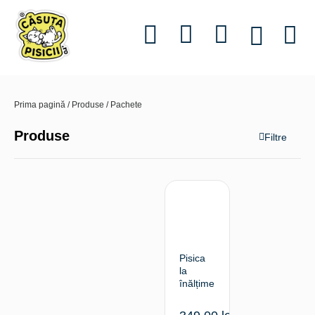
Informații utile
Povestea 
Prima pagină
/
Produse
/ Pachete
Produse
Filtre
Pisica
la
înălțime