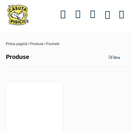
Informații utile
Povestea 
Prima pagină
/
Produse
/ Pachete
Produse
Filtre