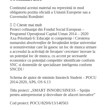
Continutul acestui material nu reprezintä in mod
obligatoriu pozitia oficialã a Uniunii Europene sau a
Guvernului României
Citeste mai mult
Proiect cofinanţat din Fondul Social European –
Programul Operaţional Capital Uman 2014 – 2020
Axa Prioritară 6: Educaţie si competenţe / Cresterea
numarului absolvenților de învațământ terțiar universitar
si nonuniversitar care îsi gasesc un loc de munca urmare
a accesului la activitați de învațare/ cercetare/ inovare la
un potențial loc de munca, cu accent pe sectoarele
economice cu potențial competitiv identificate conform
SNC si domeniile de specializare inteligenta conform
SNCDI /
Schema de ajutor de minimis Innotech Student – POCU
2014-2020, AP6, OS 6.13
Titlu proiect: „SMART INNOBUSINESS – Sprijin
pentru antreprenoriat și dezvoltare de afaceri inovative”
Cod proiect: POCU/829/6/13/140563