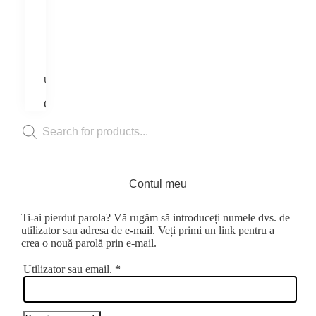
produsele
Căsuțe
Pachete
Produse
simple
Informații
utile
Povestea
Casutei
Products
search
Contul meu
Ti-ai pierdut parola? Vă rugăm să introduceți numele dvs. de
utilizator sau adresa de e-mail. Veți primi un link pentru a
crea o nouă parolă prin e-mail.
Obligatoriu
Utilizator sau email.
*