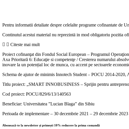
Pentru informatii detaliate despre celelalte programe cofinantate de U
Continutul acestui material nu reprezintä in mod obligatoriu pozitia 
Citeste mai mult
Proiect cofinanţat din Fondul Social European – Programul Operaţi
Axa Prioritară 6: Educaţie si competenţe / Cresterea numarului absolvenț
inovare la un potențial loc de munca, cu accent pe sectoarele economi
Schema de ajutor de minimis Innotech Student – POCU 2014-2020, 
Titlu proiect: „SMART INNOBUSINESS – Sprijin pentru antreprenoriat
Cod proiect: POCU/829/6/13/140563
Beneficiar: Universitatea ”Lucian Blaga” din Sibiu
Perioada de implementare – 30 decembrie 2021 – 29 decembrie 2023
Abonează-te la newsletter și primești 10% reducere la prima comandă