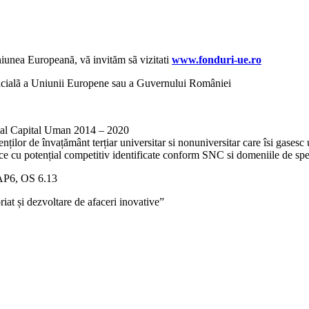
niunea Europeană, vă invităm sã vizitati
www.fonduri-ue.ro
oficialã a Uniunii Europene sau a Guvernului României
onal Capital Uman 2014 – 2020
ilor de învațământ terțiar universitar si nonuniversitar care îsi gasesc 
ce cu potențial competitiv identificate conform SNC si domeniile de sp
AP6, OS 6.13
 și dezvoltare de afaceri inovative”