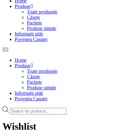
Home
Produse
Toate produsele
Căsuțe
Pachete
Produse simple
Informații utile
Povestea Casutei
Home
Produse
Toate produsele
Căsuțe
Pachete
Produse simple
Informații utile
Povestea Casutei
Products
search
Wishlist