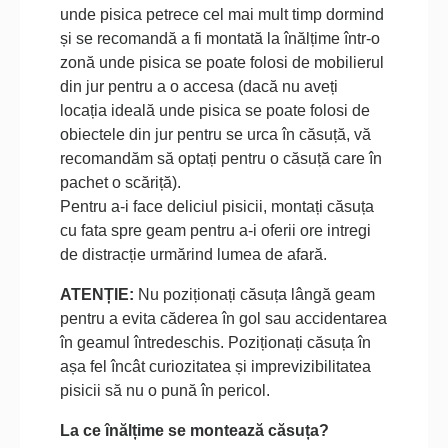
unde pisica petrece cel mai mult timp dormind
și se recomandă a fi montată la înălțime într-o
zonă unde pisica se poate folosi de mobilierul
din jur pentru a o accesa (dacă nu aveți
locația ideală unde pisica se poate folosi de
obiectele din jur pentru se urca în căsuță, vă
recomandăm să optați pentru o căsuță care în
pachet o scăriță).
Pentru a-i face deliciul pisicii, montați căsuța
cu fata spre geam pentru a-i oferii ore intregi
de distracție urmărind lumea de afară.
ATENȚIE:
Nu poziționați căsuța lângă geam
pentru a evita căderea în gol sau accidentarea
în geamul întredeschis. Poziționați căsuța în
așa fel încât curiozitatea și imprevizibilitatea
pisicii să nu o pună în pericol.
La ce înălțime se montează căsuța?