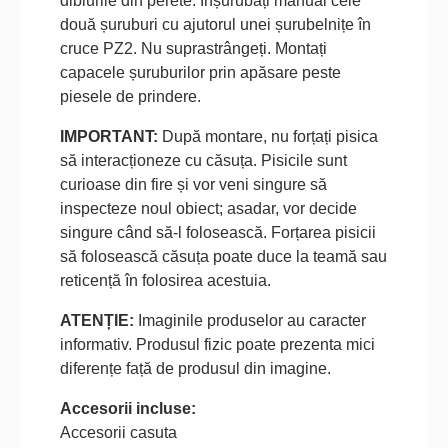
diblurile din perete. Înșurubați manual cele
două șuruburi cu ajutorul unei șurubelnițe în
cruce PZ2. Nu suprastrângeți. Montați
capacele șuruburilor prin apăsare peste
piesele de prindere.
IMPORTANT:
După montare, nu forțați pisica
să interacționeze cu căsuța. Pisicile sunt
curioase din fire și vor veni singure să
inspecteze noul obiect; asadar, vor decide
singure când să-l folosească. Forțarea pisicii
să folosească căsuța poate duce la teamă sau
reticență în folosirea acestuia.
ATENȚIE:
Imaginile produselor au caracter
informativ. Produsul fizic poate prezenta mici
diferențe față de produsul din imagine.
Accesorii incluse:
Accesorii casuta