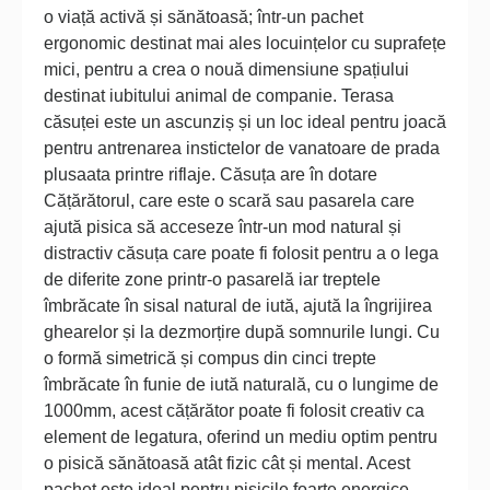
o viață activă și sănătoasă; într-un pachet
ergonomic destinat mai ales locuințelor cu suprafețe
mici, pentru a crea o nouă dimensiune spațiului
destinat iubitului animal de companie. Terasa
căsuței este un ascunziș și un loc ideal pentru joacă
pentru antrenarea instictelor de vanatoare de prada
plusaata printre riflaje. Căsuța are în dotare
Cățărătorul, care este o scară sau pasarela care
ajută pisica să acceseze într-un mod natural și
distractiv căsuța care poate fi folosit pentru a o lega
de diferite zone printr-o pasarelă iar treptele
îmbrăcate în sisal natural de iută, ajută la îngrijirea
ghearelor și la dezmorțire după somnurile lungi. Cu
o formă simetrică și compus din cinci trepte
îmbrăcate în funie de iută naturală, cu o lungime de
1000mm, acest cățărător poate fi folosit creativ ca
element de legatura, oferind un mediu optim pentru
o pisică sănătoasă atât fizic cât și mental. Acest
pachet este ideal pentru pisicile foarte energice