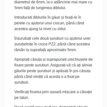
diametrul de 6mm, la o adâncime mai mare cu
5mm față de lungimea diblului.
Introduceți diblurile în găuri și fixați-le în
perete cu ajutorul unui ciocan, până când
acestea ajung la nivel cu zidul.
Înșurubați cele două șuruburi cu ajutorul unei
șurubelnițe în cruce PZ2, până când acestea
rămân la suprafață aproximativ 5mm.
Apropiați căsuța și suprapuneți urechiușele de
fixare peste șuruburi. Asigurați-vă că ați aliniat
găurile peste șuruburi și apăsați în jos căsuța
până când simțiți că acesta s-a fixat pe
șuruburi.
Verificați fixarea prin ușoară mișcare a căsuței
pe laturi.