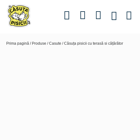
Informații utile
Povestea 
Prima pagină
/
Produse
/
Casute
/ Căsuța pisicii cu terasă si cățărător