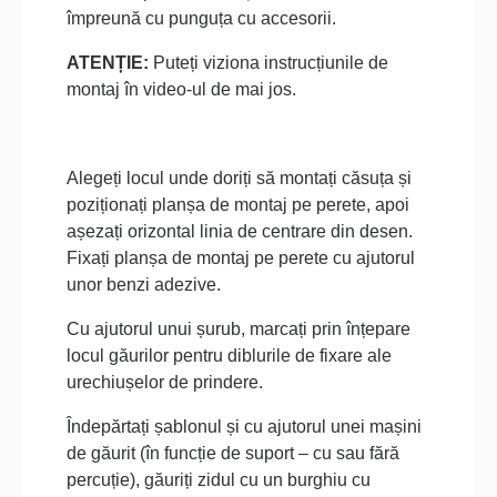
împreună cu punguța cu accesorii.
ATENȚIE:
Puteți viziona instrucțiunile de
montaj în video-ul de mai jos.
Alegeți locul unde doriți să montați căsuța și
poziționați planșa de montaj pe perete, apoi
așezați orizontal linia de centrare din desen.
Fixați planșa de montaj pe perete cu ajutorul
unor benzi adezive.
Cu ajutorul unui șurub, marcați prin înțepare
locul găurilor pentru diblurile de fixare ale
urechiușelor de prindere.
Îndepărtați șablonul și cu ajutorul unei mașini
de găurit (în funcție de suport – cu sau fără
percuție), găuriți zidul cu un burghiu cu