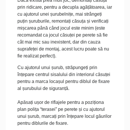
Dacă există prea mult joc, demontați căsuța
prin ridicare, pentru a decupla agățătoarea, iar
cu ajutorul unei șurubelnițe, mai strângeți
puțin șuruburile, remontați căsuța și verificați
mișcarea până când jocul este minim (este
recomandat ca jocul căsuței pe perete să fie
cât mai mic sau inexistent, dar din cauza
suprafeței de montaj, acest lucru poate să nu
fie realizat perfect).
Cu ajutorul unui șurub, străpungeți prin
înțepare centrul sisalului din interiorul căsuței
pentru a marca locașul pentru diblul de fixare
al șurubului de siguranță.
Apăsați ușor de riflajele pentru a poziționa
plan polița “terasei” pe perete și cu ajutorul
unui șurub, marcați prin înțepare locul găurilor
pentru diblurile de fixare.