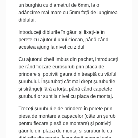
un burghiu cu diametrul de 6mm, la o
adâncime mai mare cu 5mm față de lungimea
diblului.
Introduceți diblurile în găuri și fixați-le în
perete cu ajutorul unui ciocan, până când
acestea ajung la nivel cu zidul.
Cu ajutorul cheii imbus din pachet, introduceți
pe rând fiecare euroșurub prin placa de
prindere și potriviți gaura din treaptă cu vârful
șurubului. Înșurubați cât mai drept șuruburile
și strângeți fără a forța, până când capetele
șuruburilor sunt la nivel cu placa de montaj.
Treceți șuruburile de prindere în perete prin
piesa de montare a capacelor (câte un șurub
pentru fiecare piesă de montare) și potriviți
găurile din placa de montaj și șuruburile cu