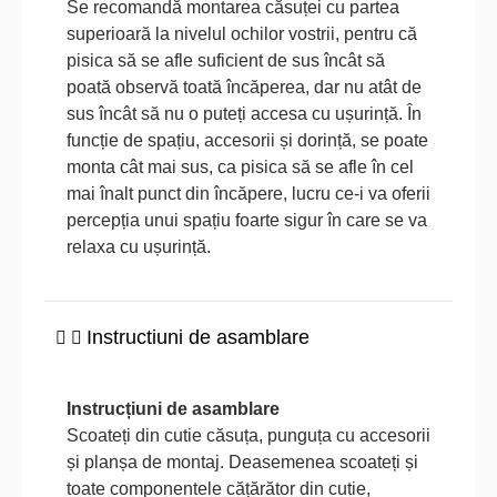
Se recomandă montarea căsuței cu partea
superioară la nivelul ochilor vostrii, pentru că
pisica să se afle suficient de sus încât să
poată observă toată încăperea, dar nu atât de
sus încât să nu o puteți accesa cu ușurință. În
funcție de spațiu, accesorii și dorință, se poate
monta cât mai sus, ca pisica să se afle în cel
mai înalt punct din încăpere, lucru ce-i va oferii
percepția unui spațiu foarte sigur în care se va
relaxa cu ușurință.
Instructiuni de asamblare
Instrucțiuni de asamblare
Scoateți din cutie căsuța, punguța cu accesorii
și planșa de montaj. Deasemenea scoateți și
toate componentele cățărător din cutie,