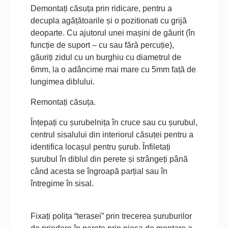
D
emontați căsuța prin ridicare, pentru a
decupla agățătoarile
și o pozitionati cu grijă
deoparte. Cu ajutorul unei mașini de găurit (în
funcție de suport – cu sau fără percuție),
găuriți zidul cu un burghiu cu diametrul de
6mm, la o adâncime mai mare cu 5mm față de
lungimea diblului.
Remontați
căsuța.
Înțepați cu șurubelnița în cruce sau cu șurubul,
centrul sisalului din interiorul căsuței pentru a
identifica locașul pentru șurub. Înfiletați
șurubul în diblul din perete și strângeți până
când acesta se îngroapă parțial sau în
întregime în sisal.
Fixați polița “terasei”
prin trecerea șuruburilor