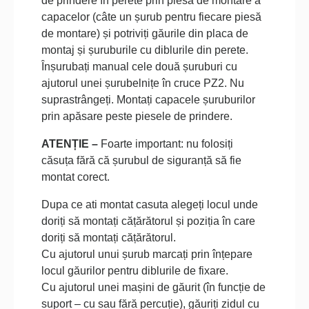
de prindere în perete prin piesa de montare a
capacelor (câte un șurub pentru fiecare piesă
de montare) și potriviți găurile din placa de
montaj și șuruburile cu diblurile din perete.
Înșurubați manual cele două șuruburi cu
ajutorul unei șurubelnițe în cruce PZ2. Nu
suprastrângeți. Montați capacele șuruburilor
prin apăsare peste piesele de prindere.
ATENȚIE –
Foarte important: nu folosiți
căsuța fără că șurubul de siguranță să fie
montat corect.
Dupa ce ati montat casuta alegeți locul unde
doriți să montați cățărătorul și poziția în care
doriți să montați cățărătorul.
Cu ajutorul unui șurub marcați prin înțepare
locul găurilor pentru diblurile de fixare.
Cu ajutorul unei mașini de găurit (în funcție de
suport – cu sau fără percuție), găuriți zidul cu