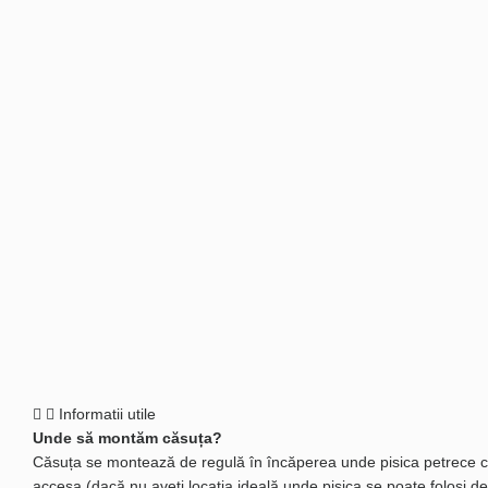
Informatii utile
Unde să montăm căsuța?
Căsuța se montează de regulă în încăperea unde pisica petrece cel 
accesa (dacă nu aveți locația ideală unde pisica se poate folosi d