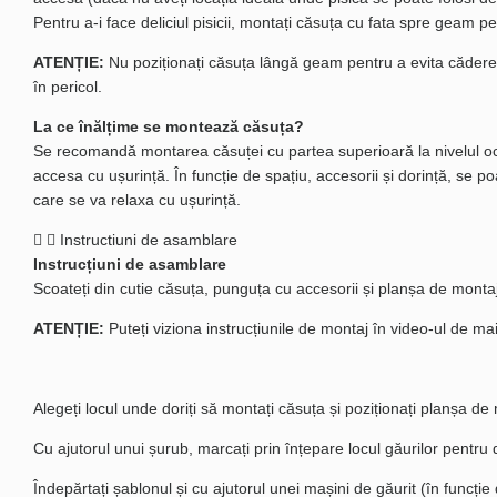
Pentru a-i face deliciul pisicii, montați căsuța cu fata spre geam pe
ATENȚIE:
Nu poziționați căsuța lângă geam pentru a evita căderea î
în pericol.
La ce înălțime se montează căsuța?
Se recomandă montarea căsuței cu partea superioară la nivelul ochil
accesa cu ușurință. În funcție de spațiu, accesorii și dorință, se po
care se va relaxa cu ușurință.
Instructiuni de asamblare
Instrucțiuni de asamblare
Scoateți din cutie căsuța, punguța cu accesorii și planșa de montaj
ATENȚIE:
Puteți viziona instrucțiunile de montaj în video-ul de mai
Alegeți locul unde doriți să montați căsuța și poziționați planșa d
Cu ajutorul unui șurub, marcați prin înțepare locul găurilor pentru d
Îndepărtați șablonul și cu ajutorul unei mașini de găurit (în func