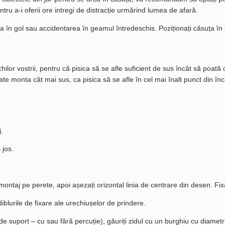
ntru a-i oferii ore intregi de distracție urmărind lumea de afară.
n gol sau accidentarea în geamul întredeschis. Poziționați căsuța în așa 
or vostrii, pentru că pisica să se afle suficient de sus încât să poată
ate monta cât mai sus, ca pisica să se afle în cel mai înalt punct din încă
.
 jos.
e montaj pe perete, apoi așezați orizontal linia de centrare din desen. F
iblurile de fixare ale urechiușelor de prindere.
ție de suport – cu sau fără percuție), găuriți zidul cu un burghiu cu d