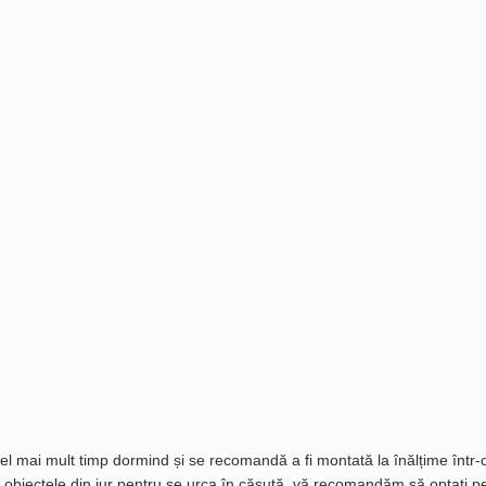
mai mult timp dormind și se recomandă a fi montată la înălțime într-o 
e obiectele din jur pentru se urca în căsuță, vă recomandăm să optați pe