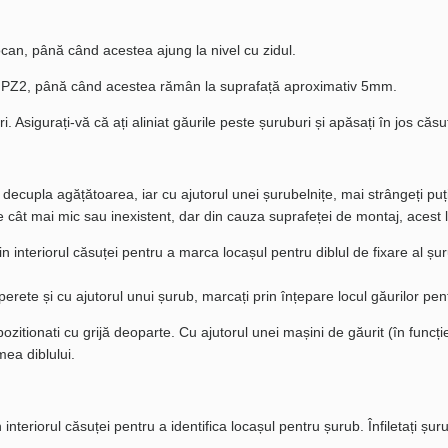
 ciocan, până când acestea ajung la nivel cu zidul.
uce PZ2, până când acestea rămân la suprafață aproximativ 5mm.
. Asigurați-vă că ați aliniat găurile peste șuruburi și apăsați în jos căs
 decupla agățătoarea, iar cu ajutorul unei șurubelnițe, mai strângeți puț
 cât mai mic sau inexistent, dar din cauza suprafeței de montaj, acest lu
in interiorul căsuței pentru a marca locașul pentru diblul de fixare al șu
perete și cu ajutorul unui șurub, marcați prin înțepare locul găurilor pent
pozitionati cu grijă deoparte. Cu ajutorul unei mașini de găurit (în funcț
ea diblului.
n interiorul căsuței pentru a identifica locașul pentru șurub. Înfiletați ș