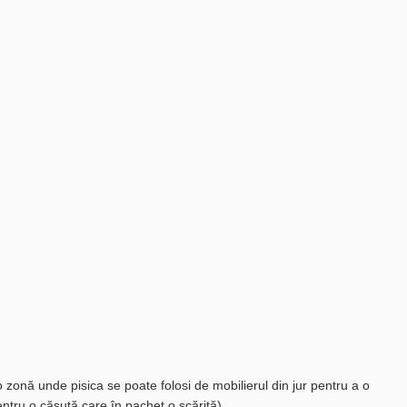
zonă unde pisica se poate folosi de mobilierul din jur pentru a o
ntru o căsuță care în pachet o scăriță).