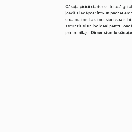
Căsuța pisicii starter cu terasă gri 
joacă și adăpost într-un pachet ergo
crea mai multe dimensiuni spațiului
ascunziș și un loc ideal pentru joa
printre riflaje.
Dimensiunile căsuțe