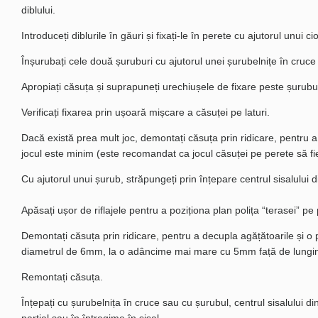
diblului.
Introduceți diblurile în găuri și fixați-le în perete cu ajutorul unui
Înșurubați cele două șuruburi cu ajutorul unei șurubelnițe în cr
Apropiați căsuța și suprapuneți urechiușele de fixare peste șuruburi
Verificați fixarea prin ușoară mișcare a căsuței pe laturi.
Dacă există prea mult joc, demontați căsuța prin ridicare, pentru a
jocul este minim (este recomandat ca jocul căsuței pe perete să fie
Cu ajutorul unui șurub, străpungeți prin înțepare centrul sisalului d
Apăsați ușor de riflajele pentru a poziționa plan polița “terasei” pe 
D
emontați căsuța prin ridicare, pentru a decupla agățătoarile
și o 
diametrul de 6mm, la o adâncime mai mare cu 5mm față de lungim
Remontați
căsuța.
Înțepați cu șurubelnița în cruce sau cu șurubul, centrul sisalului di