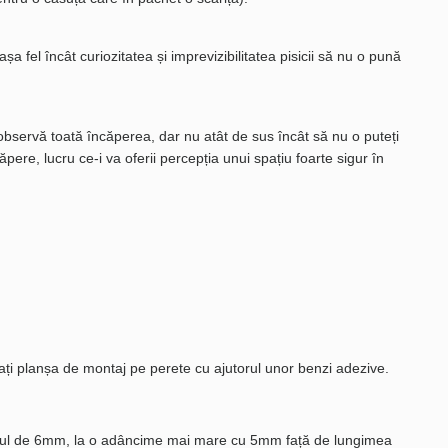
fel încât curiozitatea și imprevizibilitatea pisicii să nu o pună
 observă toată încăperea, dar nu atât de sus încât să nu o puteți
pere, lucru ce-i va oferii percepția unui spațiu foarte sigur în
ixați planșa de montaj pe perete cu ajutorul unor benzi adezive.
iametrul de 6mm, la o adâncime mai mare cu 5mm față de lungimea