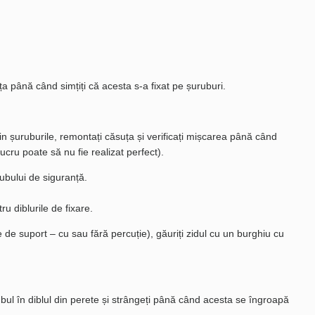
uța până când simțiți că acesta s-a fixat pe șuruburi.
in șuruburile, remontați căsuța și verificați mișcarea până când
cru poate să nu fie realizat perfect).
rubului de siguranță.
ru diblurile de fixare.
ie de suport – cu sau fără percuție), găuriți zidul cu un burghiu cu
urubul în diblul din perete și strângeți până când acesta se îngroapă