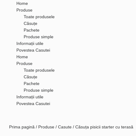
Home
Produse
Toate produsele
Căsuțe
Pachete
Produse simple
Informații utile
Povestea Casutei
Home
Produse
Toate produsele
Căsuțe
Pachete
Produse simple
Informații utile
Povestea Casutei
Prima pagină
/
Produse
/
Casute
/ Căsuța pisicii starter cu terasă