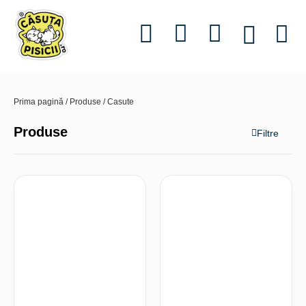
Informații utile
Povestea 
Prima pagină
/
Produse
/ Casute
Produse
Filtre