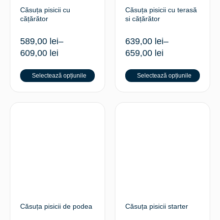
Căsuța pisicii cu
Căsuța pisicii cu terasă
cățărător
si cățărător
589,00
lei
–
639,00
lei
–
609,00
lei
659,00
lei
Selectează opțiunile
Selectează opțiunile
Căsuța pisicii de podea
Căsuța pisicii starter